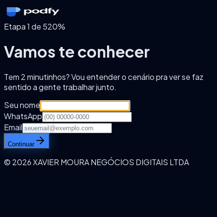
Etapa
1
de
5
20
%
Vamos te conhecer
Tem 2 minutinhos? Vou entender o cenário pra ver se faz
sentido a gente trabalhar junto.
Seu nome
WhatsApp
Email
Continuar
© 2026 XAVIER MOURA NEGÓCIOS DIGITAIS LTDA